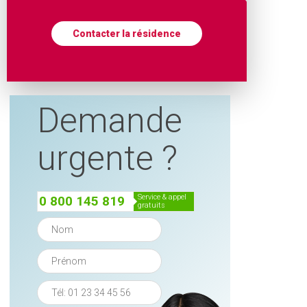
Contacter la résidence
Demande
urgente ?
service & appel
0 800 145 819
gratuits