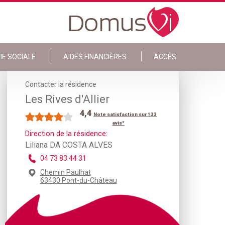
IE SOCIALE
AIDES FINANCIÈRES
ACCÈS
Contacter la résidence
Les Rives d'Allier
4,4
Note satisfaction sur 133
avis*
Direction de la résidence:
Liliana DA COSTA ALVES
04 73 83 44 31
Chemin Paulhat
63430 Pont-du-Château