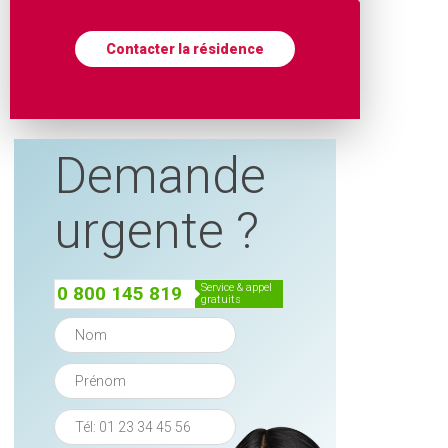
Contacter la résidence
Demande
urgente ?
service & appel
0 800 145 819
gratuits