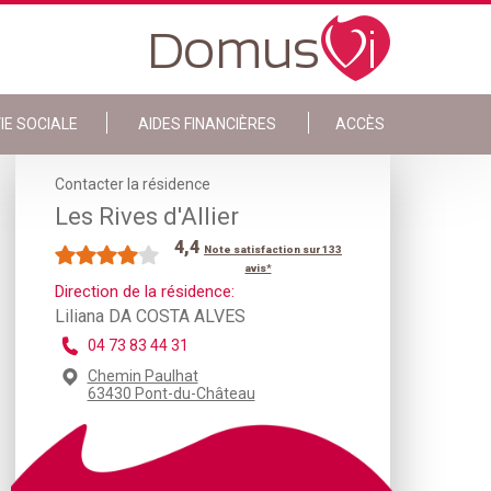
IE SOCIALE
AIDES FINANCIÈRES
ACCÈS
Contacter la résidence
Les Rives d'Allier
4,4
Note satisfaction sur 133
avis*
Direction de la résidence:
Liliana DA COSTA ALVES
04 73 83 44 31
Chemin Paulhat
63430 Pont-du-Château