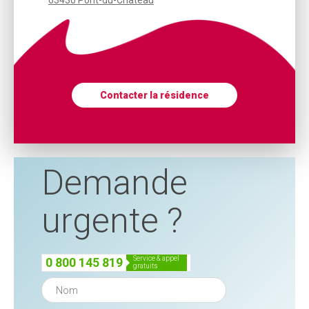
63430 Pont-du-Château
Contacter la résidence
Demande
urgente ?
service & appel
0 800 145 819
gratuits